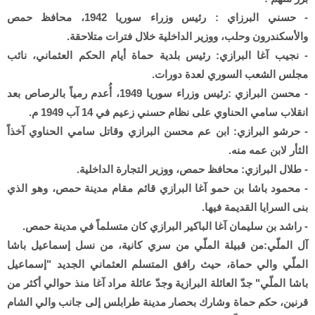
- حسني البرزاي : رئيس وزراء سوريا 1942، محافظ حمص
والأسكندرون وحلب، ووزير الداخلية خلال فترات متلاحقة.
- نجيب آغا البرازي: رئيس بلدية حماة أيام الحكم العثماني، نائب
مجلس الشعب السوري لعدة دورات.
- محسن البرازي :رئيس وزراء سوريا 1949، أُعدم رمياً بالرصاص بعد
انقلاب سامي الحناوي على نظام حسني زعيم في 14 آب 1949 م.
- حرشو البرازي: ابن عم محسن البرازي وقاتل سامي الحناوي آخذاً
الثأر لابن عمه منه.
- طلال البرازي: محافظ حمص، ووزير التجارة الداخلية.
- محمود باشا بن حمو آغا البرازي قائم مقام مدينة حمص، وهو الذي
بنى السرايا القديمة فيها.
- راشد بن سليمان آغا الباكير البرازي كان متسلماً في مدينة حمص.
آل الملّي:من قبيلة الملّي من سري كانية، من نسل إسماعيل باشا
الملّي والي حماة، حيث رافق المتسلم العثماني الجديد "إسماعيل
باشا الملّي" جدّ العائلة البرازية وجدّ عائلة مراد آغا منذ حوالي أكثر من
قرنين، حكم حماة وشارك بحصار مدينة طرابلس إلى جانب والي الشام