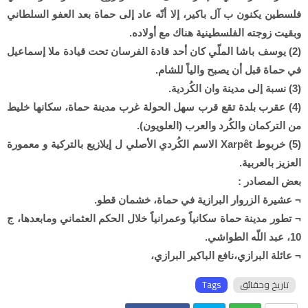
فلسطين يكنون ب آل باكير، إلا أنّه عاد إلى حماة بعد العفو السلطاني
وبقيت زوجته الفلسطينية هناك مع أولاده.
(2) يوسف باشا الملّي كان أحد قادة الفرسان تحت قيادة ملا إسماعيل
في حماة قبل أن يصبح والياً للشام.
(3) نسبة إلى مدينة وان الكُردية.
(4) عقرب بلدة تقع قرب سهل الحولة غرب مدينة حماة، سكانها خليط
من التركمان والكُرد والعرب (العلويون).
(5) خربوط Xarpêt الاسم الكُردي الأصلي ل إيلازيع بالتركية و معمورة
العزيز بالعربية.
بعض المصادر :
¬ عشيرة الزروار البرازية في حماة، خشمان قطو.
¬ تطور مدينة حماة سكانياً وعمرانياً خلال الحكم العثماني ومابعدها، ج
10، عبد اللّه الطواشي.
¬ عائلة البرازي،نافع الباكير البرازي،
تاريخ وحقائق
Tags