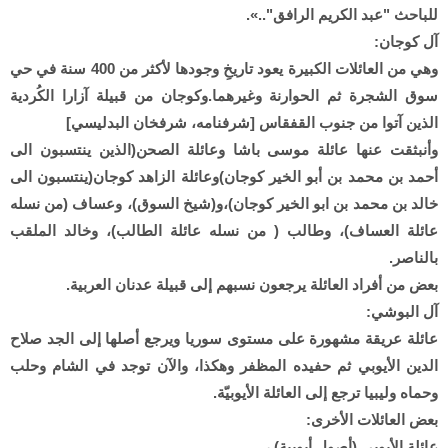
للباحث "عبد الكريم الرافق"..».
آل كوجان:
وهي من العائلات الكبيرة يعود تاريخِ وجودها لأكثر من 400 سنة في حي
سوق الشجرة ثم الحوارنة وغيرهما.وكوجان من قبيلة آزارا الكُردية
الذين آتوا من جنوب القفقاس [شرفنامه، شرفخان البدليسي]
وأنبثقت عنها عائلة موسى باشا وعائلة الصحن(الذين ينتسبون الى
أحمد بن محمد بن أبو الخير كوجان)وعائلة الزاهد كوجان(ينتسبون الى
خالد بن محمد بن ابو الخير كوجان)،و(شيخ السوق)، وعساف (من نسله
عائلة العساف)، وطالب ( من نسله عائلة الطالب)، وخالد الملقب
بالناصر.
بعض من أفراد العائلة يرجعون نسبهم إلى قبيلة عدنان العربية.
آل البوشي:
عائلة عريقة مشهورة على مستوى سوريا ويرجع أصلها إلى الجد صلاح
الدين الأيوبي ثم حفيده المظفر وهكذا، والآن توجد في الشام وحلب
وحماه وليبيا ترجع إلى العائلة الأيوبيّة.
بعض العائلات الأخرى:
عائلة الأيوبي (أصول أيوبية) ،