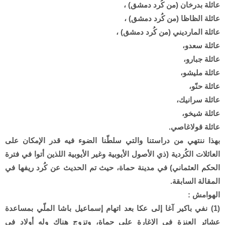
عائلة بدرخان (من كُرد دمشق) ،
عائلة الظاظا (من كُرد دمشق) ،
عائلة المارديني (من كُرد دمشق) ،
عائلة سعدو،
عائلة جبارو،
عائلة مليشو،
عائلة حنّو،
عائلة سرانيك،
عائلة شيخو،
عائلة قولاغاصي.
بهذا ننتهي من دراستنا والتي سلطّنا الضوء فيه قدر الإمكان على
العائلات الكُردية (ذي الأصول الأيوبية وغير الأيوبية اللذين أتوا في فترة
الحكم العثماني) في مدينة حماة، حيث تم الحديث عن كُرد ريفها في
المقالة السابقة.
الهوامش :
(1) نفي باكير آغا إلى عكا بعد اتهام إسماعيل باشا الملّي بمساعدة
عشائر العنزة في الإغارة على حماة، وتزوج هناك وله أولاد في