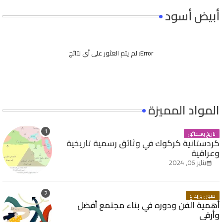
أبيض أسود
Error:
لم يتم العثور على أي نتائج
المواد المميزة
تاريخ وحقائق
كردستانية كركوك في وثائق رسمية تاريخية
وعراقية
يناير 06, 2024
فنون وإبداع
أهمية الفن ودوره في بناء مجتمع أفضل
وأرقى