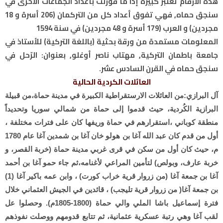
هذه الأرقام تعتبر كبيرة إذا ما قورنت بأعداد الجماعات الأخرى في
سنجق حماه, فهي تفوق أعداد كل من التركمان (206 أسرة و 18
مجردين) و العرب (179 أسرة و 48 مجردين) في سنة 1594
المعلومات مستمدة من ورقة بحثية (باللغة التركية) للأستاذ في
جامعة باطمان التركية, مهتاب ناصر أوغلو, بعنوان: الرّحل في
سنجق حماه في القرن السادس عشر.
العائلات الكردية الحالية
آل البرازي:من العائلات الارستقراطية الكبيرة في مدينة حماة،من قبيلة
البرازية الكُردية، حيث قدموا إلى حماة من شمالي سوريا وتحديداً
منطقة كوباني ،استقرارهم في حماة وريفها كان على فترات مختلفة ،
أول من قدم كان عبد الله آغا بن هولو خان آغا بن شمدين آغا عام 1780
م، حيث كان أول من سكن في قرى غربي مدينة حماة (خربة القصر، و
خربة عارف، وبولص) لتأمين المراعي لأغنامه،ثم جاء حمو آغا بن أحمد
آغا بن جمعة آغا (من زروار قرية خراب كورت) ، وابن عمه باكير آغا (1)
بن جمعة آغا( من زروار قرية تليجب) ، قائدين في الجيش العثماني خلال
فترة إسماعيل باشا الملي والي حماة (1800-1805م). وحصلوا عل
لقب آغا وهي رتبة عسكرية عثمانية، ثم تتابع قدومهم ووصلت نفوذهم