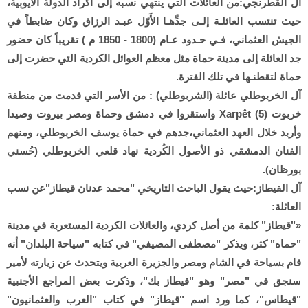
آل القطرنجي:من العائلات التي ينتهي نسبه إلى أكراد الدولة الأيوبية،
حيث تنتسب العائلـة إلـى جدِّهـا الأَوّل عبـد الرزاق وكان ضابطاً في
الجيش العثماني، فـي حـدود عـام (1800 - 1850 م ) تقريباً كان حضور
جد العائلة إلى مدينة حماة مثل معظم العوائل الكردية التي حضرت إلى
حماة لتقطنـها في تلك الفترة.
آل الخربوطلي عائلة (الشربوطلي) : من الأسر التي قدمت من منطقة
خربوت (5) Xarpêt واستقروا في دمشق وحماة ومصر بيروت وصيدا
وأربد خلال العهد العثماني،جدهم في حماة يوسف الخربوطلي، ومنهم
الفنان الدمشقي ذو الأصول الكُردية نهاد قلعي الخربوطلي (حُسني
بورظان).
آل القيطاز:حيث يقول الباحث التاريخي "محمد عدنان قيطاز"عن نسب
العائلة:
«"قيطاز" كلمة من أصل كردي، والعائلات الكردية المستعربة في مدينة
"حماه" كثر، ويذكر "مصطفى المصيفي" في كتابه "سياحة البلدان" أنه
قام بسياحة في الشام ومصر والجزيرة العربية ويتحدث عن زيارته لأمير
سنجق في "مصر" وهو "قيطاز بك"، وذكرت بعض المراجع الأجنبية
"قيطاس"، كما ورد اسم "قيطاز" في كتاب "العرب والعثمانيون"