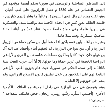
إلى المناطق الساحلية والوسطى في سوريا بحكم أهمية موقعهم في
الجيش العثماني،في عام 1830 م حصل البرازيون على لقب أعيان ،
وهو لقب يمنح للرجال ذوي السيطرة، وغالباً ما يشار إليهم كبارزين ،
قامت العائلة بدورٍ كبيرٍ في الحياة الاجتماعية ،والسياسية، والعسكرية
في سوريا عامةً، وفي حماة خاصةً ، حيث تقلد عددٌ من أبناء العائلة
مناصبَ عسكريةً، وسياسيةً هامةً.
يعتبر حمو آغا ، وابن عمه باكير آغا ، هما أول من سكن حماة من الزروار
البرازية و أول من بنوا حي البرازية ، ثم لحقهم أبناء وأحفاد عبد الله آغا
بن هولو خان. حيث كانوا يملكون مساحات شاسعة من القرى والأراضي
الزراعية الخصبة في غربي حماة وما حولها، إلا أنْ أتى حزب البعث سنة
1963 م إلى سدة الحكم في سوريا، حيث قام بتوزيع أغلب الأراضي
التابعة لهم على الفلاحين من خلال تطبيق قانون الإصلاح الزراعي، ولم
يبقى في حوزتهم إلا القليل.
وهم يقيمون في حي البرازية في داخل المدينة مع العائلات الكُردية
الأخرى (أحمدو، الملّي، رشّو، رومي، ريحان، حجو، فاتيكة، شقداحة "
سرميني").
برز منهم :