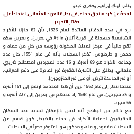
بقلم: لهنك إبراهيم وفخري عبدو
لمحةٌ عن كرد سنجق حماه, في بداية العهد العثماني, اعتماداً على
دفاتر التحرير
يرد في هذه الدفاتر العائدة لعام 1526, بأن 62 منزلاً للأكراد
الشافعية مسجلة في قرية آتلين Atlin في بعرين. و بعرين هذه
تقع حالياً في مركز المثلث المكونة رؤوسه من كلٍ من حماه و
حمص و طرطوس. تذكر السجلات بأنه في عام 1551, كان عدد
جماعة الأكراد هو 69 أسرة, و 16 عدد المجردين (مصطلح ضريبي
عثماني, يطلق على الأسرة الفقيرة غير القادرة على دفع الضرائب,
أو غير المالكة لأرض, أو على غير المتزوجين).
عندما ننظر إلى عام 1562 نرى أن هذا العدد قد ارتفع إلى 151 أسرة
و 34 مجردين. في عام 1594 زاد عددهم في بعرين إلى 227 أسرة و
65 مجرد.
مع ذلك, من الواضح أنه ليس بالإمكان تحديد عدد السكان
الحقيقيين لجماعة الأكراد في حماه بالضبط, كون قسم من
السجلات مفقود, و ما هو مذكور هو المتوفر حصراً في السجلات.