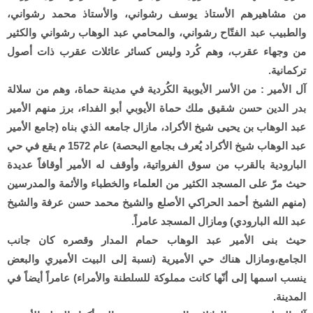
من مشاهيرهم الأستاذ يوسف رشواني، والأستاذ محمد رشواني،
والطبيب عبد الفتّاح رشواني، والمحامي عبد الوهاب رشواني والكثير
من وجهاء عقرب، وهم كُرد وليس كسائر عائلات عقرب ذات أصول
تركمانية.
آل الأمير : من الأسر الأيوبية الكُردية في مدينة حماة، وهم من سلالة
بدر الدين حسن شقيق ملك حماة الأيوبي أبو الفداء، برز منهم الأمير
عبد الوهاب بن يحيى شيخ الأكراد، مازال جامعه الذي بناه (جامع الأمير
عبد الوهاب شيخ الأكراد يُعرف بجامع البحصة) عام 1572 م يقع في حي
البارودية بالقرب من سوق الفرواتية، وأوقف له الأمير أوقافاً عديدة
حيث مرّ على المسجد الكثير من العلماء والخطباء والأئمة والمدرسين
(منهم الشيخ أحمد الحراكي الأصلع والشيخ محمد حسن عرفة والشيخ
عبد الله البارودي) ومازال المسجد عامراً.
حيث بنى الأمير عبد الوهاب حمام المدار وقصره كان جانب
الجامع،ومازال هناك حي الأميرية (نسبة إلى البيت الأميري والبعض
ينسب اسمها إلى أنّها كانت مملوكة للسلطنة والأمراء) عامراً أيضاً في
المدينة.