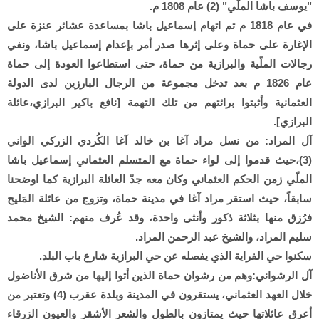
"يوسف باشا الملّي" (2) عام 1808 م.
في عام 1818 م تم اتهام إسماعيل باشا بمساعدة عشائر عنزة على
الإغارة على حماة وعلى إثرها صدر أمر بإعدام إسماعيل باشا، ونفي
رجالات الملّية والبرازية من حماة، حتى استطاعوا العودة إلى حماة
عام 1826 م بعد تدخل مجموعة من الرجال البارزين لدى الدولة
العثمانية وأثبتوا برائتهم من تلك التهمة [نافع باكير البرازي،عائلة
البرازي].
آل المراد: من نسل مراد آغا بن خالد آغا الكُردي الزركي الواني
(3)،حيث قدموا إلى لواء حماة مع المتسلم العثماني إسماعيل باشا
الملّي زمن الحكم العثماني وكان معه جدّ العائلة البرازية كما اوضحنا
سابقاً، حيث استقر مراد آغا في مدينة حماة، وتزوج من عائلة المَليح
فرُزق منها بثلاثة ذكور وأنثى واحدة، وقد عُرف منهم: الشيخ محمد
سليم المراد، والشيخ عبد الرحمن المراد.
سكنوا حي الفراية الذي يفصله عن حي البرازية شارع باب البلد.
آل الرشواني:وهم من رشوان حماة الذين أتوا إليها من شرق الأناضول
خلال العهد العثماني، يستقرون في المدينة وبلدة عقرب (4) وتعتبر من
أعرق عائلاتها حيث يمتازون بالطول والشعر الأشقر والعيون الزرقاء