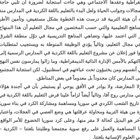
ديمقراطية وعقدها الاجتماعي وهي جاءت استجابة لضرورة أن تلبي حاجة
مجالات وجوانب الحياة ولعل البدء بالتعليم باللغة الكردية في المدارس منذ
 أن هيئة التربية قد درست هذه الخطوة بشكل مستفيض، وتأمين الأطر
لمناهج التعليمية والتي حسب المختصين في مجال التعليم أن هذا المنهاج
 التي اعتمد عليها، وتضاهي المناهج التدريسية في دوّل منطقة الشرق
ي مجال التعليم، وتالياً يؤدي الوظيفة المنوطة به ويستجيب لمتطلبات
عوا فور إعلان عن مشروع التعليم باللغة الكردية في المدارس الرسمية إلى
هكم بالأمس الإدارة الذاتية الديمقراطية، وما زالوا يمارسون نفس النهج
 أنفسهم ومن يختبؤون تحت عباءتهم في اسطنبول، لكن استجابة المجتمع
ى المدارس كان محدوداً بل معدوماً في بعض المناطق.
 ولا المعارضة، ولا بوادر في الأفق يوحي أو يستبشر بأن في أجندة هؤلاء
ي مدارس روج آفا، وتالياً أيضاً لزاماً علينا فرض التعليم باللغة الكردية في
 تاريخ الشعب الكردي في سوريا ومساهمة ومشاركة الكرد في بناء سوريا
 من هيئة التربية ومحاولة عرقلتها هي وضع العصي في العجلات، واعتبار
آخر هو البديل كحالة لا مفر منها، وعلى كرد سوريا الخضوع للأمر الواقع.
نا المساهمة والعمل على رفع سوية مجتمعنا وطلبتنا بلغتنا – الكردية –
لعلوم الإنسانية بلغتنا.