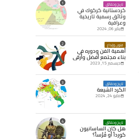
تاريخ وحقائق
كردستانية كركوك في
وثائق رسمية تاريخية
وعراقية
يناير 06, 2024
فنون وإبداع
أهمية الفن ودوره في
بناء مجتمع أفضل وأرقى
ديسمبر 15, 2023
تاريخ وحقائق
الكرد الشيعة
مايو 24, 2024
تاريخ وحقائق
هل كان الساسانيون
كورداً أو فُرْساً؟