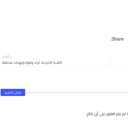
أقدم
اللغــة الكرديـة: ثراء وقوة ولهجات مختلفة
عرض المزيد
لم يتم العثور على أي نتائج