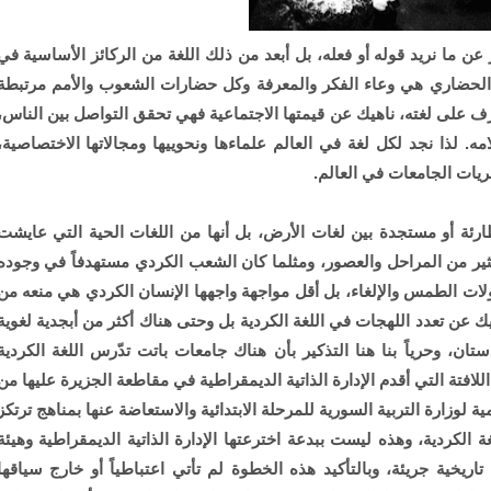
عن ما نريد قوله أو فعله، بل أبعد من ذلك اللغة من الركائز الأساسية في
ا الحضاري هي وعاء الفكر والمعرفة وكل حضارات الشعوب والأمم مرتبطة
ف على لغته، ناهيك عن قيمتها الاجتماعية فهي تحقق التواصل بين الناس،
مه. لذا نجد لكل لغة في العالم علماءها ونحوييها ومجالاتها الاختصاصية،
يات الجامعات في العالم.
طارئة أو مستجدة بين لغات الأرض، بل أنها من اللغات الحية التي عايشت
كثير من المراحل والعصور، ومثلما كان الشعب الكردي مستهدفاً في وجوده
ولات الطمس والإلغاء، بل أقل مواجهة واجهها الإنسان الكردي هي منعه من
هيك عن تعدد اللهجات في اللغة الكردية بل وحتى هناك أكثر من أبجدية لغوية
ان، وحرياً بنا هنا التذكير بأن هناك جامعات باتت تدّرس اللغة الكردية
للافتة التي أقدم الإدارة الذاتية الديمقراطية في مقاطعة الجزيرة عليها من
مية لوزارة التربية السورية للمرحلة الابتدائية والاستعاضة عنها بمناهج ترتكز
الكردية، وهذه ليست ببدعة اخترعتها الإدارة الذاتية الديمقراطية وهيئة
تاريخية جريئة، وبالتأكيد هذه الخطوة لم تأتي اعتباطياً أو خارج سياقها