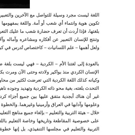
اللغة ليست مجرد وسيلة للتواصل مع الآخرين والتعبير 
تكوين هوية وانتماء أي شعب أو أمة. واللغة بمفهومه
بلغتها، فإذا أردت أن تعرف حضارة شعب ما عليك التعر
وتنتج للإنسان التعبير عن أفكاره ومشاعره وآماله وآلا
ولعل أهمها – علم اللسانيات – كاختصاص تُدرس في كبر
بالعودة إلى لغتنا الأم – الكردية – فهي ليست بلغة 
الإنسان الكردي منذ بواكير ولادته وحتى الآن ومرت ب
وكيانه كذلك اللغة الكردية التي تعرضت لكثير من محا
التحدث بلغته، بغية محو ذاته الكردية وتهديد وجوده نا
غير أن هناك أبجدية متفق عليها بين جميع أجزاء كردست
وعلومها وآدابها في العراق وأرمينيا وغيرهما. والخطوة ا
خلال – هيئة التربية والتعليم – بإلغاء جميع مناهج التعلي
على خصوصية المقاطعة وتاريخها وخاصة التعليم باللغة 
التربية والتعليم في مجلسها التنفيذي، بل إنها خطوة 