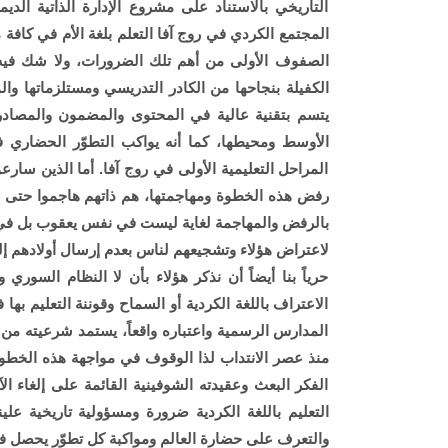
التاريخي بالاستناد على مشروع الإدارة الذاتية ال
المجتمع الكردي في روج آفا التعلم بلغة الأم في كافة 
الصفوف الأولى من أهم تلك الضرورات، ولا شك فيه
الكفيلة بنجاحها من الكادر التدريسي ومستلزماتها وا
يتسم بتقنية عالية في المحتوى والمضمون والمصادر
الأوسط ومحيطها، كما أنه يواكب التطوّر الحضاري ف
المراحل التعليمية الأولى في روج آفا. أما الذين سار
رفض هذه الخطوة ومهاجمتها، هم ذاتهم هاجموا حتى الت
بالرفض والمهاجمة لغاية ليست في نفس يعقوب بل في
لاعتراض هؤلاء وتشجيعهم لناس بعدم إرسال أولادهم إل
حرياً بنا أيضاً أن نذكر هؤلاء بأن لا النظام السوري
الاعتراف باللغة الكردية أو السماح وقوننة التعليم بها ف
المدارس الرسمية واعتباره واقعاً، يستمد شرعيته من
منذ عصر الانتداب لذا الوقوف في مواجهة هذه الخطوة
الفكر البعث وعقيدته الشوفينية القائمة على إلغاء ال
التعليم باللغة الكردية ضرورة ومسؤولية تاريخية علي
والتعرف على حضارة العالم ومواكبة كل تطوّر يحصل في ا