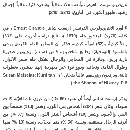
عريض ومتوسط العرض، وأنفه محدّب غالباً، وشعره كثيف غالباً. (جمال
رشيد: ظهور الكورد في التاريخ، 1/243، 246).
§ أورد الأنثروپولوجي الفرنسي إرنست شانتر Ernest Chantre ، في
كتابه (الكرد) المنشور عام (1879 )، نتائج دراسة أجريت على (332)
رجلاً كردياً، و(62) امرأة كردية، فذكر أن المظهر العام للكردي يوحي
بالقسوة (الهمجية)؛ وطابع شخصيتهم قاس (صلب)، وعيونهم صغيرة
نارية بريق، وغائرة في المحاجر، والرجال بشكل عام سمر الألوان،
وطوال القامة، ونحاف، وذوو قوة غير معهودة، إنهم يمشون بخطوات
ثابتة، ويرفعون رؤوسهم عالياً بفخار. ( Susan Meiselas: Kurditan In
the Shadow of History, P 8 ).
وذكر إرنست شانتر أيضاً أن نسبة (66 % ) من عيون تلك العيّنة كانت
سوداء، وكان شعر (204) أشخاص بني اللون، وشعر (118) شخصاً بين
البني والأسود، وشعر (10) أشخاص أشقر اللون، ونسبة (37 %) من
أنوف الرجال مستقيم، ونسبة (50 %) منها محدّب، ونسبة (18 %) منها
مقعّر، ونسبة (66 %) من أنوف النساء مستقيم. أما الوجه فضيّق،