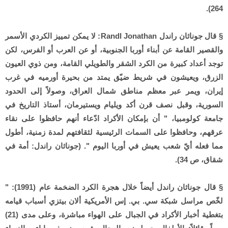
264).
§ قال جوناثان راندل Randl Jonathan: لا يمكن تمييز الكردي الأسمر
والقصير القامة عن أبناء أوربا الجنوبية، أو عن العرب أو الفرس، لكن
توجد أعداد كبيرة من الكرد الشقر والطويلي القامة، ومن ذوي العيون
الزرق، ويعيشون في شريط ضيّق يمتد من بحيرة أورميه في غرب
إيران، ويمر عبر معظم مناطق شمال العراق، وصولاً إلى الحدود
السورية، وقبل نصف قرن أكد ويليام ويستيرمان، أستاذ التاريخ في
جامعة كولومبيا، " أن بإمكان الأكراد ادّعاء أنهم حافظوا على نقاء
عرقهم، وحافظوا على السمات الرئيسية لثقافتهم لمدة زمنية، أطول
مما فعله أيّ شعب يعيش في أوربا اليوم ". (جوناثان راندل: أمة في
شقاق، ص 34).
§ قال جوناثان راندل أيضاً خلال هجرة الكرد الضخمة عام (1991): "
لخّص مراسل شبكة سي. بي. إس الأمريكية ألان بيتزي أسباب قيامه
بتغطية أخبار الأكراد في الجبال على الهواء مباشرة، وعلى مدى (21)