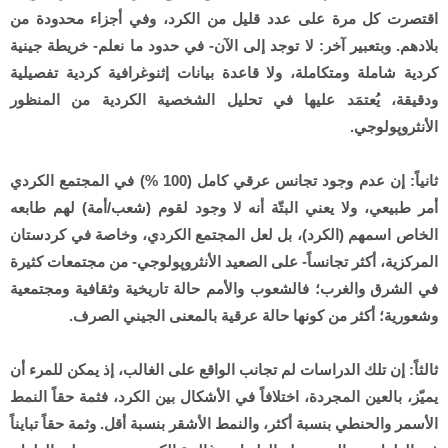
اقتصرت كل مرة على عدد قليل من الكرد، وفي أجزاء محدودة من
بلادهم. وبتعبير آخر: لا توجد إلى الآن- في حدود ما نعلم- خريطة جينية
كردية شاملة ومتكاملة، ولا قاعدة بيانات إثنوغرافية كردية تفصيلية
ودقيقة، يُعتمَد عليها في تحليل الشخصية الكردية من المنظور
الأنثروپولوجي.
ثانياً: إن عدم وجود تجانس عرقي كامل (100 %) في المجتمع الكردي
أمر طبيعي، ولا يعني البتّة أنه لا وجود لقوم (شعب/أمة) لهم طابعه
الخاص اسمهم (الكرد)، بل لعل المجتمع الكردي، وخاصة في كردستان
المركزية، أكثر تجانساً- على الصعيد الأنثروپولوجي- من مجتمعات كثيرة
في الشرق والغرب؛ فالشعوب والأمم حالة تاريخية وثقافية ومجتمعية
وشعورية؛ أكثر من كونها حالة عرقية بالمعنى الجيني الصرف.
ثالثاً: إن تلك الدراسات لم تجانب الواقع على الغالب، إذ يمكن للمرء أن
يميّز، بالعين المجردة، اختلافاً في الأشكال بين الكرد، فثمة حقاً النمط
الأسمر والحنطي بنسبة أكثر، والنمط الأشقر بنسبة أقل. وثمة حقاً تبايناً