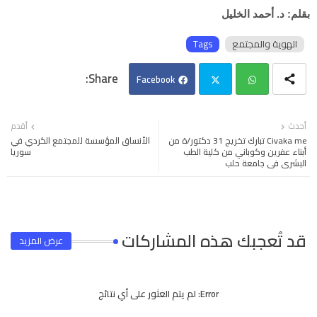
بقلم: د. أحمد الخليل
الهوية والمجتمع
Tags
Facebook
Twi
Wh
أحدث
أقدم
Civaka me تبارك تخريج 31 دكتور/ة من
الأنساق المؤسسة للمجتمع الكردي في
tter
ats
أبناء عفرين وكوباني من كلية الطب
سوريا
البشري في جامعة حلب
app
قد تُعجبك هذه المشاركات
عرض المزيد
Error:
لم يتم العثور على أي نتائج