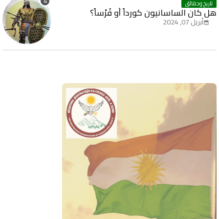
تاريخ وحقائق
هل كان الساسانيون كورداً أو فُرْساً؟
أبريل 07, 2024