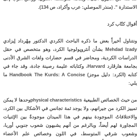
الاستدارة ". (منذر الموصلي: عرب وأكراد، ص 134).
أقوال كتّاب كرد
ونتناول أخيراً بعض ما ذكره الباحث الكردي الدكتور مِهْرداد إيزادي
Mehdad Izady بشأن أنثروپولوجيا الكرد، وهو متخصص في حقل
الدراسات الكردية، ومحاضر في قسم حضارات ولغات الشرق الأدنى
بجامعة هارڤارد Harvard، وكتاباته عليمة رصينة جادة، وقد جاء في
كتابه (الكرد: دليل موجز) Handbook The Kurds: A Concise ما
يلي:
من حيث الخصائص الطبيعية physical characteristicsوحدها لا يمكن
تمييز الكرد من جيرانهم، ولا يوجد ثمة تجانس في الأشكال بين الكرد،
والاختلافاتُ الموجودة بينهم في هذا الميدان موجودةٌ بين الإثنيات
المجاورة لهم أيضاً، وبالرغم من أنهم يشبهون شعوب جنوبي أوربا،
وشعوب شرقي المتوسط، في اللون وخصائص علم الأعضاء