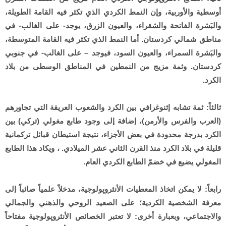
أوسطية والأوربية، وإن النمط الكردي الذي تكثر فيه القامة الطويلة،
والبَشرة الفاتحة والشقراء، والعيون الزرق، يوجد- على الغالب- في
مناطق شمالي كردستان. أما النمط الذي تكثر فيه القامة المتوسطة،
والبَشرة السمراء، والعيون السود، فيوجد – على الغالب- في جنوبي
كردستان. وثمة مزيج من النمطين في المناطق الوسطى من بلاد
الكرد.
ثالثاً: ثمة تشابه إثنوغرافي بين الكرد والشعوب العريقة التي تجاورهم
(العرب والفرس والأرمن)، إضافة إلى وجود طابع مغولي (تركي) بين
الكرد بدرجة محدودة في بعض الأجزاء، نتيجة استيطان قبائل تركمانية
قليلة في بلاد الكرد منذ القرن الثاني عشر الميلادي. ، ويكاد هذا الطابع
المغولي يضيع في خضمّ الطابع الكردي العام.
رابعاً: لا يمكن اتخاذ المعطيات الأنثروپولوجية، مدخلاً علمياً صائباً إلى
معرفة الشخصية الكردية؛ على الصعيد الروحي والذهني والجمالي
والاجتماعي، وبعبارة أخرى: لا تعتبر الخصائص الأنثروپولوجية مفتاحاً