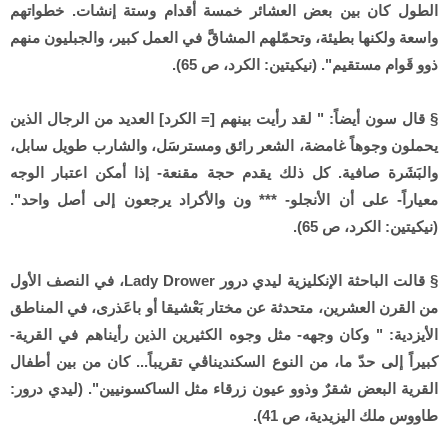
الطول كان بين بعض العشائر خمسة أقدام وستة إنشات. خطواتهم
واسعة ولكنها بطيئة، وتحمّلهم المشاقَّ في العمل كبير، والجبليون منهم
ذوو قَوام مستقيم". (نيكيتين: الكرد، ص 65).
§ قال سون أيضاً: " لقد رأيت بينهم [= الكرد] العديد من الرجال الذين
يحملون وجوهاً غامضة، الشعر رائق ومسترسَل، والشارب طويل سابل،
والبَشَرة صافية. كل ذلك يقدم حجة مقنعة- إذا أمكن اعتبار الوجه
معياراً- على أن الأنجلو- *** ون والأكراد يرجعون إلى أصل واحد".
(نيكيتين: الكرد، ص 65).
§ قالت الباحثة الإنكليزية ليدي درور Lady Drower، في النصف الأول
من القرن العشرين، متحدثة عن مختار بَعْشيقا أو باعَذرى، في المناطق
الأيزدية: " وكان وجهه- مثل وجوه الكثيرين الذين رأيناهم في القرية-
كبيراً إلى حدّ ما، من النوع السكنديناڤي تقريباً... كان من بين أطفال
القرية البعض شقرٌ وذوو عيون زرقاء مثل الساكسونيين". (ليدي درور:
طاووس ملك اليزيدية، ص 41).