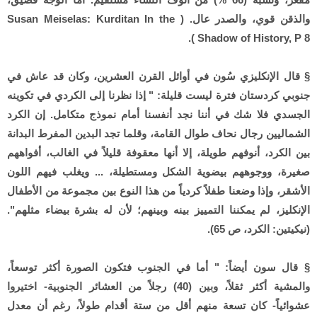
والذقن قوي، والصدر عال. ( Susan Meiselas: Kurditan In the
Shadow of History, P 8 ).
§ قال الإنكليزي سُون في أوائل القرن العشرين، وكان قد عاش في
جنوبي كردستان فترة ليست قليلة: " إذا نظرنا إلى الكردي في تكوينه
الجسدي فلا شك في أننا نجد أنفسنا أمام نموذج متكامل. إن الكرد
الشماليين رجال نحاف طوال القامة، وقلما تجد البدين المفرط البدانة
بين الكرد، أنوفهم طويلة، إلا أنها معقوفة قليلاً في الغالب، أفواههم
صغيرة، ووجوههم بيضوية الشكل ومستطيلة، ... ويغلب فيهم اللون
الأشقر، وإذا وضعنا طفلاً كردياً من هذا النوع بين مجموعة من الأطفال
الإنكليز، لم يمكننا التمييز بينه وبينهم؛ لأن له بشرة بيضاء مثلهم".
(نيكيتين: الكرد، ص 65).
§ قال سون أيضاً: " أما في الجنوب فتكون الصورة أكثر توسعاً،
والمشية أكثر ثقلاً، وبين (40) رجلاً من العشائر الجنوبية- اختيروا
عشوائياً- كان تسعة منهم أقل من ستة أقدام طولاً، رغم أن معدل