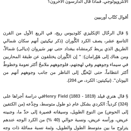
الأنثروپولوجي. فماذا قال الدارسون الآخرون؟
أقوال كتّاب أوربيين
§ قال الرحّال الإنكليزي كلوديوس ريج، في الربع الأول من القرن
التاسع عشر، يصف الكرد الگُوران (ذكر نيكيتين أنهم سكان شمالي
الطريق الذي يربط كرمنشاه ببغداد حتى نهر سَيروان (ديالى) شمالاً،
ومن هناك إلى هَوْرامان): " إن الگُوران يختلفون عن طبقة المحاربين
في سيماء وجوههم وفي لهجتهم، فلوجوههم ملامحُ أكثر نعومة وخطوطٌ
أكثر انتظاماً، حتى ليُخيَّل إلى الناظر من جانب وجوههم أنهم من
اليونان". (نيكيتين: الكرد، ص 204).
§ قال هنري فيلد Henry Field (1883 - 1819)في دراسة أجراها على
(324) كردياً: الكردي بشكل عام ذو طول متوسط، وجِذْعه (من الكتفين
إلى الحوض) من النوع الطويل، وسيقانه قصيرة إلى حدّ ما، وجبينه
عريض، ورأسه عريض، ونسبة حوالي (40 %) من الكرد الوجه عندهم
يتراوح ما بين متوسط الطول والطويل، وثمة نسبة مماثلة ذات وجه