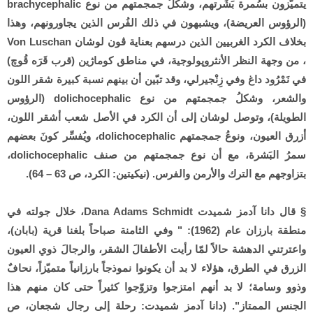
يتميّزون بسُمرة بَشَرتهم، وشكلُ جمجمتهم من نوع brachycephalic
(الرؤوس العريضة)، ويشبهون في ذلك الفُرس الذين يجاورونهم، وهذا
بخلاف الكرد الغربيين الذين درسهم بعناية ڤون لوشان Von Luschan
، من وجهة النظر الأنثروپولوجية، في مناطق كوماژين (قرب قَرَه قُوچ)
في نَمْرُود داغ وفي زِنْجيرلي، وقد تبّين أن بينهم نسبة كبيرة شقر اللون
والشعر، وشكلُ جمجمتهم من نوع dolichocephalic (الرؤوس
الطويلة)، وتوصل لوشان إلى أن الكرد في الأصل شعب أشقر اللون،
أزرق العيون، ونوعُ جمجمتهم dolichocephalic، ويُفسِّر كونَ بعضهم
سمرُ البَشرة، مع أن نوع جمجمتهم من صنف dolichocephalic،
بتزاوجهم مع الترك والأرمن والفرس. (نيكيتين: الكرد، ص 63 – 64).
§ قال دانا آدمز شميدت Dana Adams Schmidt، خلال جولته في
منطقة بارزان عام (1962): " وفي الثامنة صباحاً بلغنا قرية (بابان)،
واعترتني الدهشة حالاً لمّا رأيت الأطفالَ الشقر، والرجالَ ذوي العيون
الزرق في الطرق، هؤلاء لا بد أن يكونوا نموذجاً بارزانياً متميّزاً، نحافٌ
وذوو وسامة؛ لا بد أنهم امتزجوا وتزوّجوا كثيراً حتى كان منهم هذا
الجنس الممتاز". (دانا آدمز شميدت: رحلة إلى رجال شجعان، ص