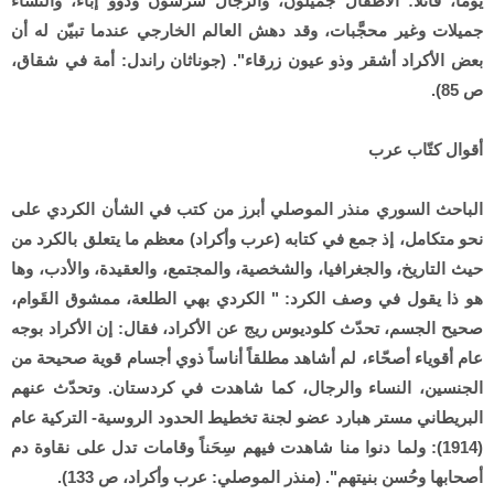
يوماً، قائلاً: الأطفال جميلون، والرجال شرسون وذوو إباء، والنساء
جميلات وغير محجَّبات، وقد دهش العالم الخارجي عندما تبيّن له أن
بعض الأكراد أشقر وذو عيون زرقاء". (جوناثان راندل: أمة في شقاق،
ص 85).
أقوال كتّاب عرب
الباحث السوري منذر الموصلي أبرز من كتب في الشأن الكردي على
نحو متكامل، إذ جمع في كتابه (عرب وأكراد) معظم ما يتعلق بالكرد من
حيث التاريخ، والجغرافيا، والشخصية، والمجتمع، والعقيدة، والأدب، وها
هو ذا يقول في وصف الكرد: " الكردي بهي الطلعة، ممشوق القَوام،
صحيح الجسم، تحدّث كلوديوس ريج عن الأكراد، فقال: إن الأكراد بوجه
عام أقوياء أصحّاء، لم أشاهد مطلقاً أناساً ذوي أجسام قوية صحيحة من
الجنسين، النساء والرجال، كما شاهدت في كردستان. وتحدّث عنهم
البريطاني مستر هبارد عضو لجنة تخطيط الحدود الروسية- التركية عام
(1914): ولما دنوا منا شاهدت فيهم سِحَناً وقامات تدل على نقاوة دم
أصحابها وحُسن بنيتهم". (منذر الموصلي: عرب وأكراد، ص 133).