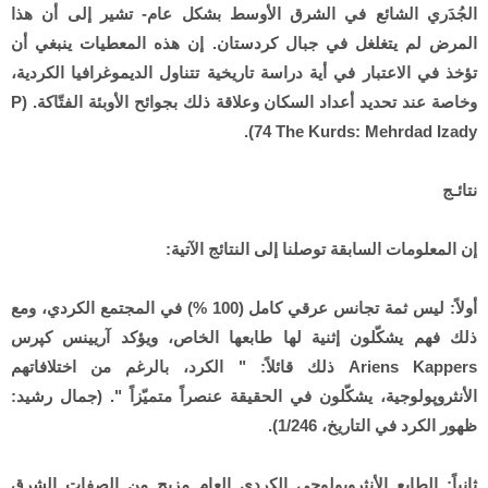
الجُدَري الشائع في الشرق الأوسط بشكل عام- تشير إلى أن هذا
المرض لم يتغلغل في جبال كردستان. إن هذه المعطيات ينبغي أن
تؤخذ في الاعتبار في أية دراسة تاريخية تتناول الديموغرافيا الكردية،
وخاصة عند تحديد أعداد السكان وعلاقة ذلك بجوائح الأوبئة الفتّاكة. (P
74 The Kurds: Mehrdad Izady).
نتائـج
إن المعلومات السابقة توصلنا إلى النتائج الآتية:
أولاً: ليس ثمة تجانس عرقي كامل (100 %) في المجتمع الكردي، ومع
ذلك فهم يشكّلون إثنية لها طابعها الخاص، ويؤكد آريينس كپرس
Ariens Kappers ذلك قائلاً: " الكرد، بالرغم من اختلافاتهم
الأنثروپولوجية، يشكّلون في الحقيقة عنصراً متميّزاً ". (جمال رشيد:
ظهور الكرد في التاريخ، 1/246).
ثانياً: الطابع الأنثروپولوجي الكردي العام مزيج من الصفات الشرق