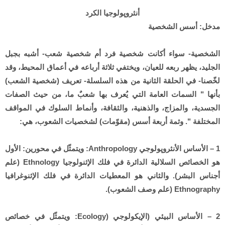
أنثروپولوجيا الكرد
مدخل: أسس الشخصية
الشخصية- سواء أكانت شخصية فرد أم شخصية شعب- أشبه بجبل
الجليد، يظهر ربعه للعيان، ويختفي ثلاثة أرباعه في أعماق المحيط، وقد
لخّصنا- في الحلقة الثانية من هذه السلسلة- تعريف (شخصية الشعب)
بأنها " السمات العامة التي يُعرف بها شعبٌ ما، من حيث الصفات
الجسدية، والمزاج، والذهنية، والثقافة، وأنماط السلوك في المواقف
المختلفة ". وثمة أربعة أسس (مقوّمات) لشخصيات الشعوب، هي:
1 – الأساس الأنثروپولوجي Anthropology: ويتمثّل في محورين: الأول
هو الخصائص السلالية الدائرة في فلك الإثنولوجيا Ethnology (علم
أجناس البشر). والثاني هو المعطيات الدائرة في فلك الإثنوغرافيا
Ethnography (علم وصف الشعوب).
2 – الأساس البيئي (الإيكولوجي (Ecology: ويتمثّل في خصائص