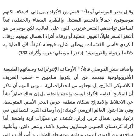
وقال منذر الموصلي أيضاً: " قسم من الأكراد يميل إلى الامتلاء، لكنهم
موصوفون إجمالاً بالجسم المعتدل والبَشَرة البيضاء والحنطية، تبعاً
لمناطق تواجدهم. الشعر خرنوبي اللون على الغالب، لكن يوجد من هو
أشقر الشعر قليلاً، العيون عسلية أو زرقاء، أكراد الشمال عيونهم زرقاء.
الكردي قاسي القَسَمات، ويطلق شاربه فيجعله كثيفاً، لأن العناية به
دلالة الرجولة والفروسية". (منذر الموصلي: عرب وأكراد، 133).
وأضاف منذر الموصلي قائلاً: " الأوصاف الإثنوغرافية وصفاتهم الطبيعية
الأنثروپولوجية تبعدهم عن أن يكونوا ساميين – حسب التعريف
الكلاسيكي الدارج، بل تجعلهم من انحدارات آرية ... ومن المهم أن نذكر
أن الملامح العامة للأكراد ليست واحدة بالدقة، بل إن هناك تمايزاً نشأ
عن الاختلاط والامتزاج بسكان منطقة حوض البحر الأبيض المتوسط،
وفي هذا يقول العالم الروسي كونيك: إن أوصاف الكرد الشماليين في
تركيا، وفي شمال غربي إيران، تكشف عن مميّزات آرية واضحة. أما
أكراد كردستان الجنوبي فيمتازون ببشرة داكنة، وشعر داكن، وبأغلبية
ساحقة من العيون البنية، وبقامة متوسطة الطول، ورأس أقرب إلى