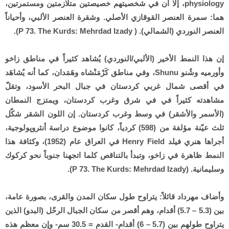
physiology، إلا أن في شخصيتهم خصيصتين متلازمتين ومستمرتين،
هما: سمرة العنصر القوقازي الأصلي. وشقرة العنصر الألبي، وأحياناً
العنصر النوردي (الشمالي). ( P 73. The Kurds: Mehrdad Izady).
إن هذا النمط الأخير (الألبي/النوردي) يُشاهد كثيراً في مناطق زاخو
وأورميه وشُنو Shunu، وفي مناطق كَرْمَنْشاه وهَمَدان، كما أنه يُشاهَد
في أقصى شمال غربي كردستان في جبال البحر الأسود، وتقلّ
مشاهدته كثيراً في في شرق وغرب كردستان، ويمتزج النمطان
(الأسمر والأشقر) في وسط وغرب كردستان. إن اللون الشقر شكّل
ثلث عيّنة مؤلفة من (598) كردياً، كانوا موضوع دراسة أنثروپولوجية،
أجراها هنري فيلد Henry Field في العراق عام (1952)، وكثافة هذا
النمط ظاهرة في زاخو، وتبدأ بالتناقص كلما اتجهنا جنوباً نحو كركوك
وسليمانية. (P 73. The Kurds: Mehrdad Izady).
وأضاف مهرداد قائلاً: يتراوح طول سكان المدن والقرى، بصورة عامة،
بين (5.3 – 5.7) أقدام، وهم أقصر من سكان الجبال الرحّل (البدو) الذين
يتراوح طولهم بين (5.7 – 6) أقدام- القدم = 30.5 سم- وإن معظم هذه