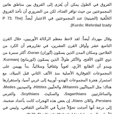
الفروق في الطول يمكن أن يُعزى إلى الفروق بين مناطق هاتين
المجموعتين من حيث توافر الغذاء، لكن من الضروري أن نأخذ الفروق
الخَلْقية (الجينية) عند المجموعتين في الاعتبار أيضاً. (P 73. The
Kurds: Mehrdad Izady).
وقال مهرداد أيضاً: لقد لاحظ معظم الرحّالة الأوربيين، خلال القرن
التاسع عشر وأوائل القرن العشرين، في تقاريرهم أن الكرد من
الفلاحين وسكان المدن الذين يسمّون (گوران) Goran، أكثر سمرة من
ذوي اللون الأفتح، والأكثر طولاً، الذين يسمّون (كورمانج) Kurmanj.
ويبدو أن الطابع الآري، لغوياً وثقافياً وسلالياً، بدأ يهيمن على
المجموعات القوقازية الأصلية منذ الألف الثاني قبل الميلاد، مع
استمرار هجرة المجموعات الهندو- أوربية إلى غربي آسيا، واستقرارها
هناك؛ مثل الميتانّيين Mitannis، والحثّيين Hittites، والميديين Medes،
والساغارتيين Sagarthians، والسكيث Scythians، والفرس
Persians، واللان Alans، إن بعض هذه الهجرات كانت بأعداد ضخمة،
إلى درجة أنها أحدثت تحوّلاً جذرياً في الأساس الثقافي، وليس في