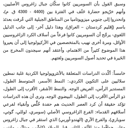
وسبق القول بأن السومريين كانوا سكّان جبال زاغروس الأصليين،
وأنهم خرّيجو حضارة حَلَف في الفترة بين (4400 - 4300 ق. م)،
وانحدروا إلى جنوبي ميزوپوتاميا من المناطق الجبلية التي عُرفت بعدئذ
باسم (إقليم كردستان – العراق)، وهذا دليل آخر- إلى جانب الدليل
اللغوي- يرجّح أن السومريين كانوا فرعاً من أسلاف الكرد الزاغروسيين
الأوائل، ومرة أخرى نهيب بالمتخصصين في الأركيولوجيا إلى أن يعيروا
هذا الموضوع كثيراً من الاهتمام، وأعتقد أنهم سيجدون المخرج من
الحَيرة في تحديد أصول السومريين ولغتهم.
خامساً: أكّدت الدراسات المتعلقة بالأنثروپولوجيا الكردية غلبة نمطين
سلاليين على التكوين الكردي،: النمط الأسمر، المتوسط الطول،
المستدير الرأس، العريض الوجه. والنمط الأشقر، الأقرب إلى الطول،
ذو الرأس الأقرب إلى الطول، البيضوي الوجه. ونرى أن هذه الدراسات
تؤكد حقيقة أن كرد العصر الحديث هم حفدة خُلَّص وأنقياء لفرعي
أسلافهم القدماء: الفرع الزاغروسي الأصلي (سومري، لوللي، گوتي،
سوباري)، والفرع الآري (الهندو-أوربي) الذي استقر في جبال زاغروس
وعلى حوافّها منذ الألف الثاني قبل الميلاد (كاشّي، ميتانّي، مانني،