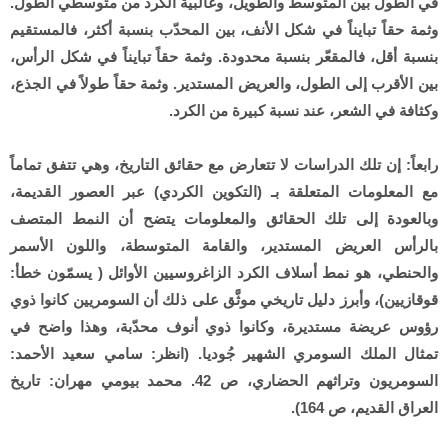
في الطول بين المتوسط والطويل، وغالبية الكرد من متوسطي الطول.
وثمة حقاً تبايناً في شكل الأنف، بين المحدّب بنسبة أكثر، فالمستقيم
بنسبة أقل، فالمقعّر بنسبة محدودة. وثمة حقاً تبايناً في شكل الرأس،
بين الأقرب إلى الطول، والعريض المستدير. وثمة حقاً طولاً في الجذع،
وكثافة في الشعر، عند نسبة كبيرة من الكرد.
رابعاً: إن تلك الدراسات لا تتعارض مع حقائق التاريخ، وهي تتفق تماماً
مع المعلومات المتعلقة بـ (التكوين الكردي) عبر العصور القديمة،
وبالعودة إلى تلك الحقائق والمعلومات يتضح أن النمط المتصف
بالرأس العريض المستدير، والقامة المتوسطة، واللون الأسمر
والحنطي، هو نمط أسلاف الكرد الزاغروسيين الأوائل ( يسمّون خطأ:
قوقازيين)، وأبرز دليل تاريخي موثَّق على ذلك أن السومريين كانوا ذوي
رؤوس عريضة مستديرة، وكانوا ذوي أنوف محدّبة، وهذا واضح في
تمثال الملك السومري الشهير جُوديا. (انظر: سامي سعيد الأحمد:
السومريون وتراثهم الحضاري، ص 42. محمد بيومي مهران: تاريخ
العراق القديم، ص 164).