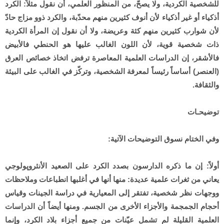
للشخصية الكردية، ولا يصحّ، من المنظور العلمي، أن نقول مثلاً: الكرد
أذكياء أو غير أذكياء لأن أنوف كثيرين منهم محدّبة، والكرد ذوو مزاج حادّ
لأن شوارب كثيرين منهم كثة وعريضة، ولا أن نقول إن المرأة الكردية
ذات شخصية قوية، لأن اللون الغالب عليها هو الحنطي فالأبيض
فالأشقر، إن الدراسات العلمية المعاصرة ترفض اتخاذ خصائص العرق
(العنصر) أساساً رئيساً لمعرفة الشخصية، وتركّز في الغالب على البيئة
والثقافة.
توضيحـات
وفي الختام نسوق التوضيحات الآتية:
أولاً: إن ما ذكره الدارسون بصدد الكرد على الصعيد الأنثروپولوجي
يعاني من ثغرات علمية عديدة: منها أنها في أغلبها انطباعات وملاحظات
ووجهات نظر شخصية، تفتقر إلى المعيارية في دراسة الجينات وقياس
أحجام الجمجمة والأجزاء الأخرى من الجسم. ومنها أيضاً أن الدراسات
العلمية القليلة لم تشمل عيّنات من جميع أجزاء بلاد الكرد، وإنما