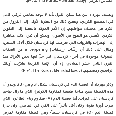
الأساس العرقي. (P 73. The Kurds:Mehrdad Izady).
ويضيف مهرداد: من هنا يمكن القول بأنه لا يوجد تجانس عرقي كامل
في المجتمع الكردي، ويتضح ذلك من النظرة الأولى إلى الفروق بين
الكرد في مختلف مواطنهم. إن الأمر المؤكد بالنسبة إلى التكوين
الكردي الأصلي هو التنوع في الأصول، ويمكن أن يُعزى ذلك مباشرة
إلى الهجرات والغزوات التي تعرضت لها كردستان خلال آلاف السنين،
ومثال على ذلك أن رشّات (رشقات) a peppering من الصفات
المغولية موجودة في أجزاء كردستان التي حلّ فيها بعض الأتراك منذ
القرن الثاني عشر الميلادي، إلا أن الإثنية الكردية تشرّبت أولئك
الوافدين وهضمتهم. (P 74. The Kurds: Mehrdad Izady).
وذكر مهرداد أن فصيلة الدم في كردستان بشكل عام هي (B)، ويبدو أن
هذه الفصيلة تمنح مناعة طبيعية لمقاومة الكوليرا، الذي ما زال يهاجم
كردستان على فترات. أما فصيلة الدم (A) فتقاوم وباء الطاعون الذي
ضرب أوربا بقوة، وكان أقل تأثيراً على الكرد في الماضي. وإن ندرة
فصيلة الدم (O) في كردستان، نسبياً- وهي فصيلة مقاومة لمرض