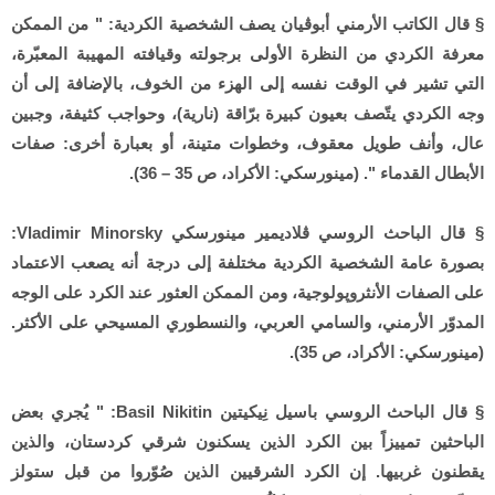
§ قال الكاتب الأرمني أبوڤيان يصف الشخصية الكردية: " من الممكن
معرفة الكردي من النظرة الأولى برجولته وقيافته المهيبة المعبّرة،
التي تشير في الوقت نفسه إلى الهزء من الخوف، بالإضافة إلى أن
وجه الكردي يتّصف بعيون كبيرة برّاقة (نارية)، وحواجب كثيفة، وجبين
عال، وأنف طويل معقوف، وخطوات متينة، أو بعبارة أخرى: صفات
الأبطال القدماء ". (مينورسكي: الأكراد، ص 35 – 36).
§ قال الباحث الروسي ڤلاديمير مينورسكي Vladimir Minorsky:
بصورة عامة الشخصية الكردية مختلفة إلى درجة أنه يصعب الاعتماد
على الصفات الأنثروپولوجية، ومن الممكن العثور عند الكرد على الوجه
المدوّر الأرمني، والسامي العربي، والنسطوري المسيحي على الأكثر.
(مينورسكي: الأكراد، ص 35).
§ قال الباحث الروسي باسيل نِيكيتين Basil Nikitin: " يُجري بعض
الباحثين تمييزاً بين الكرد الذين يسكنون شرقي كردستان، والذين
يقطنون غربيها. إن الكرد الشرقيين الذين صُوّروا من قبل ستولز