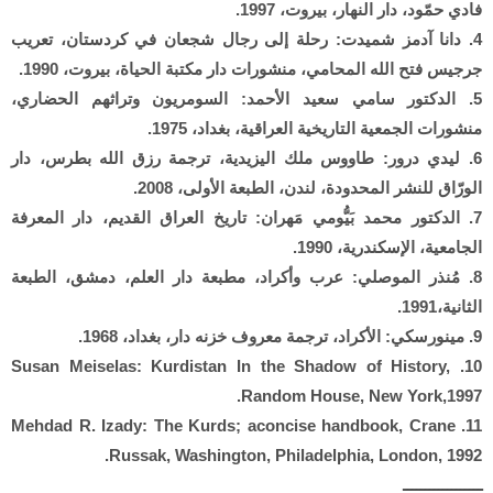
فادي حمّود، دار النهار، بيروت، 1997.
4. دانا آدمز شميدت: رحلة إلى رجال شجعان في كردستان، تعريب
جرجيس فتح الله المحامي، منشورات دار مكتبة الحياة، بيروت، 1990.
5. الدكتور سامي سعيد الأحمد: السومريون وتراثهم الحضاري،
منشورات الجمعية التاريخية العراقية، بغداد، 1975.
6. ليدي درور: طاووس ملك اليزيدية، ترجمة رزق الله بطرس، دار
الورّاق للنشر المحدودة، لندن، الطبعة الأولى، 2008.
7. الدكتور محمد بَيُّومي مَهران: تاريخ العراق القديم، دار المعرفة
الجامعية، الإسكندرية، 1990.
8. مُنذر الموصلي: عرب وأكراد، مطبعة دار العلم، دمشق، الطبعة
الثانية،1991.
9. مينورسكي: الأكراد، ترجمة معروف خزنه دار، بغداد، 1968.
10. Susan Meiselas: Kurdistan In the Shadow of History,
Random House, New York,1997.
11. Mehdad R. Izady: The Kurds; aconcise handbook, Crane
Russak, Washington, Philadelphia, London, 1992.
ــــــــــــــــــ