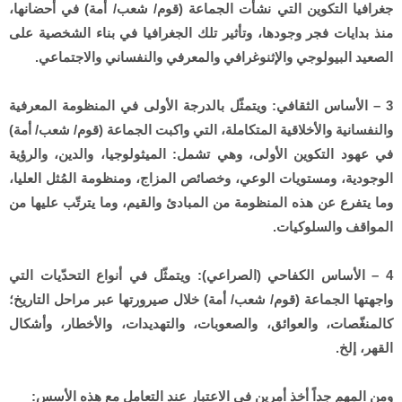
جغرافيا التكوين التي نشأت الجماعة (قوم/ شعب/ أمة) في أحضانها،
منذ بدايات فجر وجودها، وتأثير تلك الجغرافيا في بناء الشخصية على
الصعيد البيولوجي والإثنوغرافي والمعرفي والنفساني والاجتماعي.
3 – الأساس الثقافي: ويتمثّل بالدرجة الأولى في المنظومة المعرفية
والنفسانية والأخلاقية المتكاملة، التي واكبت الجماعة (قوم/ شعب/ أمة)
في عهود التكوين الأولى، وهي تشمل: الميثولوجيا، والدين، والرؤية
الوجودية، ومستويات الوعي، وخصائص المزاج، ومنظومة المُثل العليا،
وما يتفرع عن هذه المنظومة من المبادئ والقيم، وما يترتّب عليها من
المواقف والسلوكيات.
4 – الأساس الكفاحي (الصراعي): ويتمثّل في أنواع التحدّيات التي
واجهتها الجماعة (قوم/ شعب/ أمة) خلال صيرورتها عبر مراحل التاريخ؛
كالمنغّصات، والعوائق، والصعوبات، والتهديدات، والأخطار، وأشكال
القهر، إلخ.
ومن المهم جداً أخذ أمرين في الاعتبار عند التعامل مع هذه الأسس: