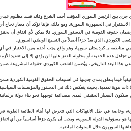
لذي جرى بين الرئيس السوري المؤقت أحمد الشرع وقائد قسد مظلوم عبدي
بية نحو تعزيز الاستقرار في الجمهورية السورية. ومع ذلك، فإننا نؤكد أن معيار نجاح أي
ضمان حقوقه القومية في الدستور السوري. فلا يمكن لأي اتفاق أن يحقق
شعب الكوردي، الذي يعدّ جزءاً أصيلاً من النسيج الوطني السوري.
 مناطقه بـ كردستان سوريا، وهو واقع يجب أخذه بعين الاعتبار في أي
تجاهل هذه الحقيقة أو محاولة القفز عليها لن يؤدي إلا إلى تعقيد الأزمة
عي هذا البعد التاريخي، ويُضمن للشعب الكوردي حقوقه المشروعة ضمن
قيقياً فيما يتعلق بمدى جديتها في استيعاب الحقوق القومية الكوردية ضمن
ةً ذات هوية تعددية، بحيث ينعكس ذلك في الدستور والمؤسسات السياسية
 ستكون المعيار الحقيقي لمدى مصداقية توجهها نحو بناء دولة برلمانية
ة، وخاصة في ظل الانتهاكات التي تتعرض لها أبناء الطائفة العلوية في
هو مسؤولية الدولة السورية، ويجب أن يكون جزءاً أساسياً من أي اتفاق
اشها السوريون خلال السنوات الماضية.