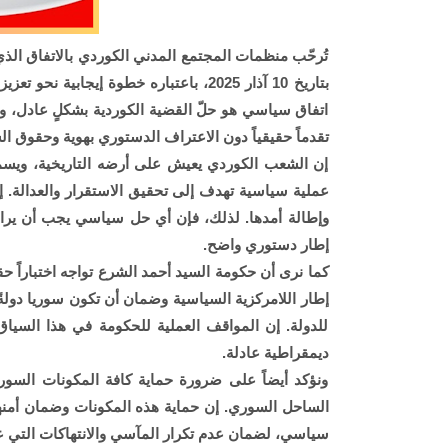
تُرحّب منظمات المجتمع المدني الكوردي بالاتفاق ا
بتاريخ 10 آذار 2025، باعتباره خطوة إيجا
اتفاق سياسي هو حلّ القضية الكوردية بشكلٍ عادل، و
تقدماً حقيقياً دون الاعتراف الدستوري بهوية وحقوق ال
إن الشعب الكوردي يعيش على أرضه التاريخية، ويسمي
عملية سياسية تهدف إلى تحقيق الاستقرار والعدالة. إن 
وإطالة أمدها. لذلك، فإن أي حل سياسي يجب أن يرا
إطار دستوري واضح.
كما نرى أن حكومة السيد أحمد الشرع تواجه اختباراً ح
إطار اللامركزية السياسية وضمان أن تكون سوريا دول
للدولة. إن المواقف العملية للحكومة في هذا السياق
ديمقراطية عادلة.
ونؤكد أيضاً على ضرورة حماية كافة المكونات السوري
الساحل السوري. إن حماية هذه المكونات وضمان أمنها 
سياسي، لضمان عدم تكرار المآسي والانتهاكات التي ع