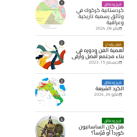
تاريخ وحقائق
كردستانية كركوك في
وثائق رسمية تاريخية
وعراقية
يناير 06, 2024
فنون وإبداع
أهمية الفن ودوره في
بناء مجتمع أفضل وأرقى
ديسمبر 15, 2023
تاريخ وحقائق
الكرد الشيعة
مايو 24, 2024
تاريخ وحقائق
هل كان الساسانيون
كورداً أو فُرْساً؟