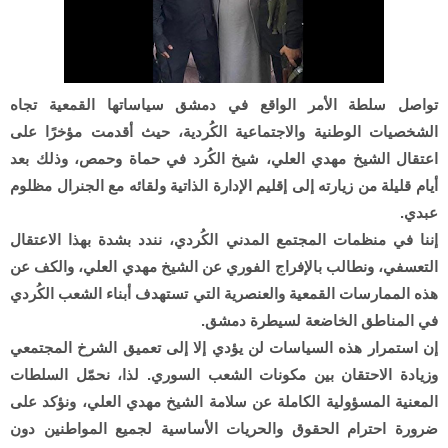
تواصل سلطة الأمر الواقع في دمشق سياساتها القمعية تجاه
الشخصيات الوطنية والاجتماعية الكُردية، حيث أقدمت مؤخرًا على
اعتقال الشيخ مهدي العلي، شيخ الكُرد في حماة وحمص، وذلك بعد
أيام قليلة من زيارته إلى إقليم الإدارة الذاتية ولقائه مع الجنرال مظلوم
عبدي.
إننا في منظمات المجتمع المدني الكُردي، نندد بشدة بهذا الاعتقال
التعسفي، ونطالب بالإفراج الفوري عن الشيخ مهدي العلي، والكف عن
هذه الممارسات القمعية والعنصرية التي تستهدف أبناء الشعب الكُردي
في المناطق الخاضعة لسيطرة دمشق.
إن استمرار هذه السياسات لن يؤدي إلا إلى تعميق الشرخ المجتمعي
وزيادة الاحتقان بين مكونات الشعب السوري. لذا، نحمّل السلطات
المعنية المسؤولية الكاملة عن سلامة الشيخ مهدي العلي، ونؤكد على
ضرورة احترام الحقوق والحريات الأساسية لجميع المواطنين دون