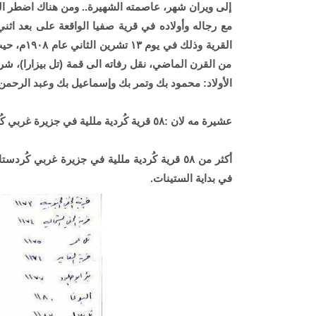
إلى ويران شهر، عاصمته الشهيرة.. ومن هناك اضطر الب
مع رجاله وأولاده في قرية صفيا الواقعة على بعد اثن
القرية وذ
من القرن الماضي، نقل رفاته الى قمة (تل بيزارا)، شرق
الأولاد: محمود بك وتمر بك وإسماعيل بك وعبد الرحمن
عشيرة مه لان :٥٨ قرية کُردية مللية في جزيرة غربي كُردستان
أكثر من ٥٨ قرية كُردية مللية في جزيرة غربي 
في بداية الستينات.