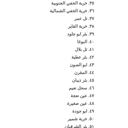
٣٥. خربة الخفي الجنوبية
٣٦. خربة الخفي الشمالية
٣٧. تل عمر
٣٨. خربة القاير
٣٩. بئر ابو جلود
٤٠. البوغا
٤١. تل بلال
٤٢. بئر عطية
٤٣. ابو الصون
٤٤. المقرن
٤٥. بئر ذيبان
٤٦. سحل نعيم
٤٧. عين نعجة
٤٨. عين صغيرة
٤٩. ابو جودة
٥٠. خربة شمير
٥١. بئر الشرقيان