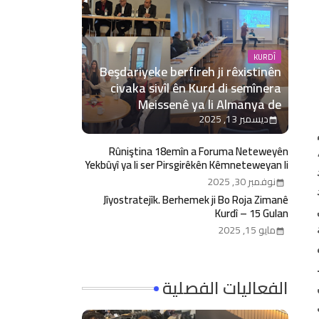
KURDÎ
Beşdariyeke berfireh ji rêxistinên
civaka sivîl ên Kurd di semînera
Meissenê ya li Almanya de
ديسمبر 13, 2025
Rûniştina 18emîn a Foruma Neteweyên
Yekbûyî ya li ser Pirsgirêkên Kêmneteweyan li
Cenevreyê bi dawî dibe
نوفمبر 30, 2025
Jîyostratejîk. Berhemek ji Bo Roja Zimanê
Kurdî – 15 Gulan
مايو 15, 2025
الفعاليات الفصلية