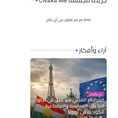
جريدة مجتمعنا Civaka Me
Error:
لم يتم العثور على أي نتائج
آراء وأفكار
آراء وأفكار
المجتمع المدني هو الحل في تجاوز
النزاعات السياسية والاجتماعية
الكوردية في أوروبا
يناير 04, 2026