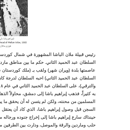
رئيس قبيلة ملان الباشا المشهورة في شمال كوردستان
السلطان عبد الحميد الثاني. حكم ما بين مناطق مارد
عاصمتها بلدة (ويران شهر) ولقب بـ (ملك كوردستان غ
السلطان عبد الحميد الثاني) احبه السلطان لدرجة كان 
به كثيراً، فذهب إبراهيم باشا إلى دمشق، محاولاً الذ
المسلمين من محنته، ولكن لم يتسن له أن يحقق ما يريد.
السجن قبل وصول إبراهيم باشا، الذي كاد أن يعتقل ه
حينذاك سارع إبراهيم باشا إلى إخراج جنوده ورجاله م
حلب وماردين والرقة والموصل، ودارت بين الطرفين معا