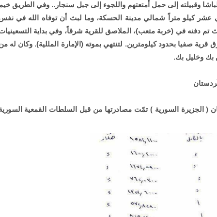
اشا وقبيلته إلى حمل أمتعتهم واللجوء إلى جبل سنجار.. وفي الطريق خيم
ي عشر كيلو متراً شمالي مدينة الحسكة، وما لبث أن توفاه الله في نفس
لك في يوم ١٣ تشرين الثاني عام ١٩٠٨م، حيث تم دفنه في (خربة متعب)، الملاصق للقرية شرقاً، وفي بداية التسعينيات
 قرية صفيا بحدود كيلومترين. لتنتهي بموته (الإمارة المللية). وكان له من
 بك وخليل بك.
كُردستان ( الجزيرة السورية ) تمّت مصادرتها من قبل السلطات القمعية السورية