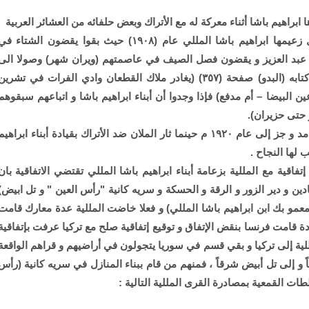
براهيم باشا أثناء معركة له مع الأتراك وبعض حلفائه من العشائر العربية
عاشت قبائل المللية (الملان) فترات صعبة بعد رحيل زعيمها ابراهيم باشا المللي عام (١٩٠٨) حيث بقوا يقضون الشتاء ف
ل عبد العزيز و يقضون فصل الصيف في عاصمتهم (ويران شهر) وصولا الى
جبال (قراج داغ) حيث يذكر المستشرق اوبنهايم في كتابه (البدو) صفحة (٣٥٧) (يغادر ملاك القطعان وادي الفرات في تشري
 البيضا – أم مدفع) فإذا وجدوا أن أبناء ابراهيم باشا و اتباعهم سبقوهم
حتى حزيران).
أما على الصعيد السياسي فبقية علاقتهم بالأتراك بين مد و جز إلى عام ١٩٢٠ م حينما ثار الملان ضد الأتراك بقيادة أبناء ابراهي
 لها النجاح .
فاقية مع المللية بزعامة أبناء ابراهيم باشا المللي تقتضي الاتفاقية بان
يادين و دير الزور و الرقة و الحسكة و سريه كانية "رأس العين " و تل ابيض)
معمو بك ابن ابراهيم باشا المللي) و فعلا خاضت المللية عدة معارك قامت
ة قامت فرنسا بنقض الإتفاق و توقيع إتفاقية صلح مع تركيا عرفت بإتفاقية
من عشائر المللية إلى تركيا و بقي قسم في سوريا يتجولون في أراضيهم و قراهم الواقعة
ً و إلى تل أبيض شرقاً ، فمنهم من قام ببناء المنازل في سريه كانية (رأس
ات القمعية بمصادرة القرى المللية التالية :