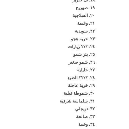
١٩. صهريج
٢٠. السلاجية
٢١. وغيمة
٢٢. سويدية
٢٣. خربة هجو
٢٤. ؟؟؟ زيارات
٢٥. بئر شمو
٢٦. شمو صغير
٢٧. خليلية
٢٨. ؟؟؟؟ الضبع
٢٩. خربة عاجلة
٣٠. شموطة قبلية
٣١. سلماسة شرقية
٣٢. تويجلي
٣٣. صالحة
٣٤. وخمة