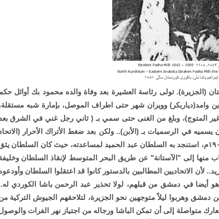
 (الجزيرة). تولى رئاسة العشيرة بعد وفاة والده محمود بك أوائل حكم
ين وامد(دياربكر) وويران شهر حتى اطراف الموصل، بإمارة شبه مستقلة،
ير المتوج)، وبلغ من الغنى حتى سمي بـ ( ثاني رجل غني في الشرق بعد
يسميه في الرسميات بـ (الأبن).. ولكن بعد ضغط الأتراك الأحرار (الاتحاد
والترقي)، على السلطان عبد الحميد الثاني في عام ١٩٠٨م، استنجد به السلطان عبد الحميد لمساعدته، حيث كان السلطان يثق
هاب منها إلى "الآستانة" عن طريق البحر المتوسط لإنقاذ السلطان وخليفة
. لأن الاتحاديين المطالبين بالدستور كانوا قد اعتقلوا السلطان وأودعوه
و أيضا في دمشق من قبلهم، لولا تحذير عبد الرحمن باشا الكوردي له..
ن دمشق وهربوا ليلاً متوجهين نحو الجزيرة، لتلاحقهم الجيوش التركية من
رك متواصلة إلى أن تمكن الباشا ورجاله من اجتياز نهر الفرات والوصول