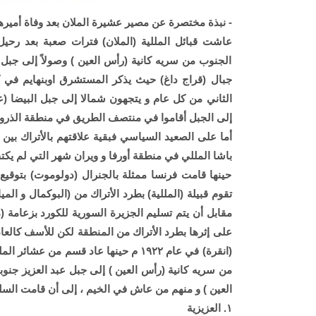
- نبذة مختصرة عن مصير عشيرة الملان بعد وفاة أميرها ا
الجنوب من سريه كانية (رأس العين ) وصولاً إلى جب
الثاني من كل عام و يتجهون شمالا إلى جبل البيضا (عين
إلى الجبل أقاموا في منتصف الطريق في منطقة الذرو 
باشا المللي في منطقة أورفا و ويران شهر التي لم يكتب
حينها قامت فرنسا ممثلة بالجنرال (دولوموت) بتوقيع إت
تقوم قبيلة (المللية) بطرد الأتراك من (البوكمال و الم
مقابل أن يتم تسليم الجزيرة السورية للكورد بزعامة (
على إثرها بطرد الأتراك من المنطقة لكن للأسف كالعاد
(انقرة) في عام ١٩٢٢ م حينها عاد قسم 
من سريه كانية (رأس العين ) إلى جبل عبد العزيز جنوبا
العين ) و منهم من عاش في الخيم ، إلى أن قامت السلط
١. العزيزية