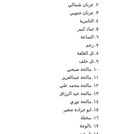
٢. عرنان شمالي
٣. عرنان جنوبي
٤. النامرية
٥. ثماد كبير
٦. الساعة
٧. رجم
٨. تل القلعة
٩. تل حلف
١٠. مالحة صبحي
١١. مالحة عبدالعزيز
١٢. مالحة محمد علي
١٣. مالحة عبد الرزاق
١٤. مالحة نوري
١٥. ابو جرادة صغير
١٦. مختلة
١٧. بالوجة
١٨. تل خنزير