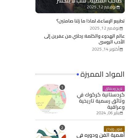
صاحب القضية.. قلب لا ينكسر
نوفمبر 12, 2025
تطبيع الإساءة، لماذا ما زلنا صامتين؟
نوفمبر 12, 2025
عالم الهدوء والكلمة: رحلتي من عفرين إلى
الأدب الروسي
أكتوبر 14, 2025
المواد المميزة
تاريخ وحقائق
كردستانية كركوك في
وثائق رسمية تاريخية
وعراقية
يناير 06, 2024
فنون وإبداع
أهمية الفن ودوره في