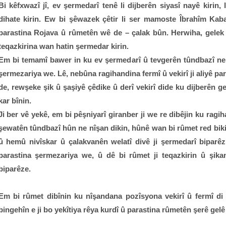
Bi kêfxwazî jî, ev şermedarî tenê li dijberên siyasî nayê kirin, 
dihate kirin. Ew bi şêwazek çêtir li ser mamoste Îbrahîm Kab
parastina Rojava û rûmetên wê de – çalak bûn. Herwiha, gelek n
teqazkirina wan hatin şermedar kirin.
Em bi temamî bawer in ku ev şermedarî û tevgerên tûndbazî ne
şermezariya we. Lê, nebûna ragihandina fermî û vekirî ji aliyê p
de, rewşeke şik û şaşiyê çêdike û derî vekirî dide ku dijberên g
kar bînin.
Ji ber vê yekê, em bi pêşniyarî giranber ji we re dibêjin ku rag
şewatên tûndbazî hûn ne nîşan dikin, hûnê wan bi rûmet red bikin
û hemû nivîskar û çalakvanên welatî divê ji şermedarî biparê
parastina şermezariya we, û dê bi rûmet ji teqazkirin û şik
biparêze.
Em bi rûmet dibînin ku nîşandana pozîsyona vekirî û fermî di 
bingehîn e ji bo yekîtiya rêya kurdî û parastina rûmetên şerê gelê