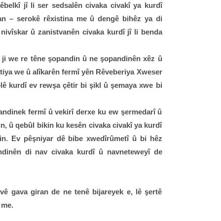
lêbelkî jî li ser sedsalên civaka civakî ya kurdî
an – serokê rêxistina me û dengê bihêz ya di
ivîskar û zanistvanên civaka kurdî jî li benda
 ji we re têne şopandin û ne şopandinên xêz û
artiya we û alîkarên fermî yên Rêveberiya Xweser
elê kurdî ev rewşa çêtir bi şikl û şemaya xwe bi
ihandinek fermî û vekirî derxe ku ew şermedarî û
, û qebûl bikin ku kesên civaka civakî ya kurdî
zin. Ev pêşniyar dê bibe xwedîrûmetî û bi hêz
andinên di nav civaka kurdî û navneteweyî de
vê gava giran de ne tenê bijareyek e, lê şertê
 me.