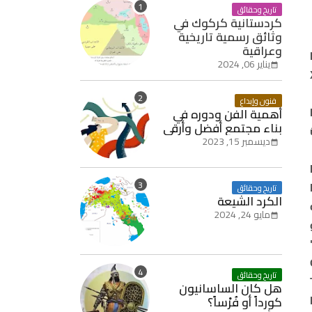
تاريخ وحقائق
كردستانية كركوك في
وثائق رسمية تاريخية
وعراقية
يناير 06, 2024
فنون وإبداع
أهمية الفن ودوره في
بناء مجتمع أفضل وأرقى
ديسمبر 15, 2023
تاريخ وحقائق
الكرد الشيعة
مايو 24, 2024
تاريخ وحقائق
هل كان الساسانيون
كورداً أو فُرْساً؟