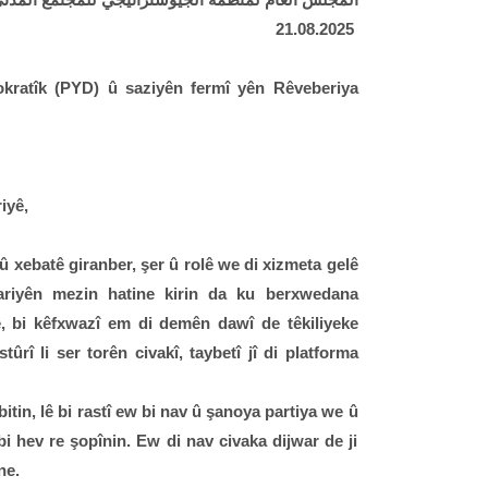
21.08.2025
mokratîk (PYD) û saziyên fermî yên Rêveberiya
iyê,
û xebatê giranber, şer û rolê we di xizmeta gelê
kariyên mezin hatine kirin da ku berxwedana
ê, bi kêfxwazî em di demên dawî de têkiliyeke
rî li ser torên civakî, taybetî jî di platforma
itin, lê bi rastî ew bi nav û şanoya partiya we û
 hev re şopînin. Ew di nav civaka dijwar de ji
îne.