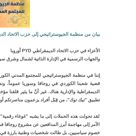
بيان من منظمة الجيوستراتيجي إلى حزب الاتحاد الدي
الأعزاء في حزب الاتحاد الديمقراطي PYD أوروبا
والجهات الرسمية في الإدارة الذاتية لشمال وشرق سور
إننا في منظمة الجيوستراتيجي للمجتمع المدني الكورد
قضية شعبنا الكوردي في روجافا وسوريا عموماً، ون
الديمقراطية والإدارية هناك. غير أنّ ما يثير قلقنا
تطبيق "تيك توك"، من قِبَل أفراد يزعمون مناصرتكم 
لقد تحولت هذه الحملات إلى ما يشبه "غوغاء رقمية"
الأمر إلى مهاجمة أبرز المدافعين عن مشروع روجافا ف
خصوم سياسيين، بل طالت شخصيات وطنية بارزة في المج