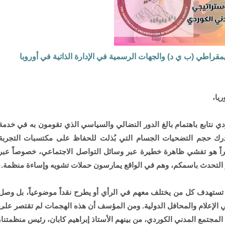
مقراطي (ب ي د) والجهات الرسمية في الإدارة الذاتية في أوروبا
يا،
ي نتابع باهتمام بالغ الدور النضالي والسياسي الذي تقومون به في خدمة
درك حجم التضحيات الجسام التي بُذلت للحفاظ على مكتسبات التجربة
 مؤخراً هو تفشي ظاهرة خطيرة عبر وسائل التواصل الاجتماعي، خصوصاً عبر
أو التحدث باسمكم، وهم في الواقع يمارسون حملات تشويه وإساءة منظمة.
 تستهدف كل من يختلف معهم في الرأي أو يطرح نقداً موضوعياً، بل وصل
ي الإعلام والمحافل الدولية. ومن المؤسف أن هذه الهجمات لم تقتصر على
تمع المدني الكوردي، من بينهم الأستاذ إبراهيم كابان، رئيس منظمتنا،