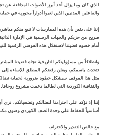
الذي كان وما يزال أحد أبرز الأصوات المدافعة عن تجر
والفاعلين المدنيين الذين لعبوا أدواراً محورية في حم
إننا على يقين بأن هذه الممارسات لا تنبع منكم مب
صريح من حزبكم والجهات الرسمية في الإدارة الذاتية 
أمام خصوم قضيتنا لاستغلال هذه الفوضى الرقمية للن
وانطلاقاً من مسؤوليتكم التاريخية تجاه قضيتنا المشت
تتحدث باسمكم، ويعلن رفضكم المطلق للإساءة إلى 
مثل هذا الموقف سيشكل خطوة ضرورية لحماية نضالكم من
والثقافية الكوردية التي لطالما دعمت مشروع روجافا.
إننا إذ نؤكد على احترامنا لنضالكم وتضحياتكم، نرى 
أساسياً للحفاظ على وحدة الصف الكوردي وصون مكتس
مع خالص التقدير والاحترام،
المجلس العام لمنظمة الجيوستراتيجي للمجتمع المدن