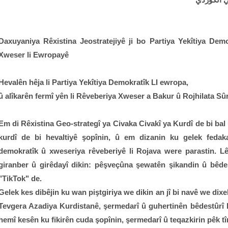
Daxuyaniya Rêxistina Jeostratejiyê ji bo Partiya Yekîtiya De
Xweser li Ewropayê
Hevalên hêja li Partiya Yekîtiya Demokratîk LI ewropa,
û alîkarên fermî yên li Rêveberiya Xweser a Bakur û Rojhilata Sûr
Em di Rêxistina Geo-strategî ya Civaka Civakî ya Kurdî de bi bal 
kurdî de bi hevaltiyê şopînin, û em dizanin ku gelek feda
demokratîk û xweseriya rêveberiyê li Rojava were parastin. L
giranber û girêdayî dikin: pêşveçûna şewatên şikandin û bêdestû
"TikTok" de.
Gelek kes dibêjin ku wan piştgiriya we dikin an jî bi navê we dixeb
Tevgera Azadiya Kurdistanê, şermedarî û guhertinên bêdestûrî bi
hemî kesên ku fikirên cuda şopînin, şermedarî û teqazkirin pêk t