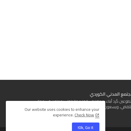
جتمع المدني الكوردي
ين كُرد أبناء روجافا في الخارج والداخل، يعملون في مجال
ثقافي، ويسعون إلى بناء مجتمع كردي واعي.
Our website uses cookies to enhance your
experience.
Check Now
Ok, Go it!