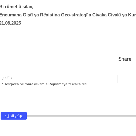
Bi rûmet û silav,
Encumana Giştî ya Rêxistina Geo-strategî a Civaka Civakî ya Kur
21.08.2025
أقدم
Destpêka hejmarê yekem a Rojnameya "Civaka Me"
عرض المزيد