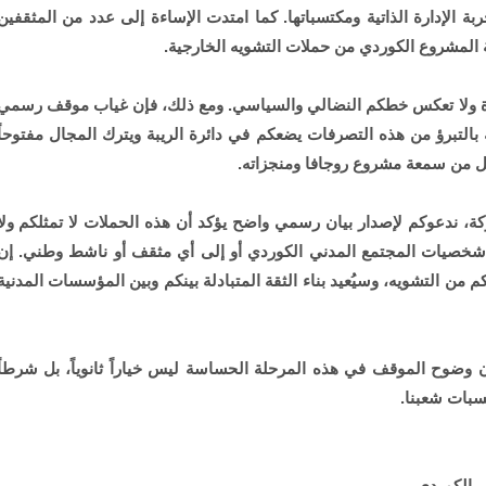
بة الإدارة الذاتية ومكتسباتها. كما امتدت الإساءة إلى عدد من المثقفين
اية المشروع الكوردي من حملات التشويه الخارجية.
اشرة ولا تعكس خطكم النضالي والسياسي. ومع ذلك، فإن غياب موقف رسمي
بالتبرؤ من هذه التصرفات يضعكم في دائرة الريبة ويترك المجال مفتوحاً
يل من سمعة مشروع روجافا ومنجزاته.
ركة، ندعوكم لإصدار بيان رسمي واضح يؤكد أن هذه الحملات لا تمثلكم ولا
شخصيات المجتمع المدني الكوردي أو إلى أي مثقف أو ناشط وطني. إن
 التشويه، وسيُعيد بناء الثقة المتبادلة بينكم وبين المؤسسات المدنية
أن وضوح الموقف في هذه المرحلة الحساسة ليس خياراً ثانوياً، بل شرطاً
بات شعبنا.
ي الكوردي