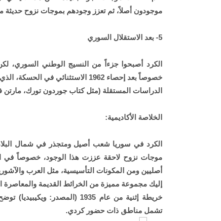
موجودون أصلاً، ثم تعزز وجودهم بموجات نزوح حديثة من
5- بعد الاستقلال السوري
الكرد أصبحوا جزءاً من النسيج الوطني السوري، لكن 
خصوصاً بعد إحصاء 1962 الاستثنائي في الحسكة، الذي جرّد حوالي 120 ألف كردي من الجنسية بحجة "التسلل من تركيا".
الدراسات المستقلة (مثل كتاب جوردون تورك، مارتن فا
الخلاصة الأكاديمية:
الكرد في سوريا شعب أصيل ومتجذر في شمال البلاد منذ
موجات نزوح لاحقة عززت هذا الوجود، خصوصاً في ال
أصليين ومن المكونات التأسيسية، مثل العرب والآشوري
إليك مجموعة مميزة من الخرائط القديمة والمعاصرة ال
خريطة إثنية من عام 1935 (المصدر
تشمل مناطق ذات حضور كردي.