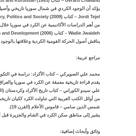
Gérard Chaliand – كتاب A People Without a Country: The Kurds and Kurdistan (1993).
يؤكد أن الوجود الكردي في شمال سوريا تاريخي وأصيل،
Jordi Tejel – كتاب Syria’s Kurds: History, Politics and Society (2009).
من أهم الدراسات الأكاديمية عن الكرد في سوريا خلال 
Wadie Jwaideh – كتاب The Kurdish National Movement: Its Origins and Development (2006).
يناقش أصول الحركة القومية الكردية وعلاقتها بالوجود
مراجع عربية:
محمد علي الصويركي – كتاب الأكراد: دراسة في التكوين ال
يقدم قراءة تاريخية معمقة عن الكرد في سوريا والعراق
علي سيدو الكوراني – كتاب تاريخ الأكراد وكردستان (القاهرة
من أوائل الكتب العربية التي تناولت الكرد ككيان تاري
شمس الدين سامي – قاموس الأعلام (القرن 19).
يشير إلى مناطق سكن الكرد في الشام والجزيرة قبل 
وثائق وأبحاث إضافية: